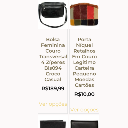
Bolsa
Porta
Feminina
Níquel
Couro
Retalhos
Transversal
Em Couro
4 Zíperes
Legítimo
Bls094
Carteira
Croco
Pequeno
Casual
Moedas
Cartões
R$
189,99
R$
10,00
Ver opções
Ver opções