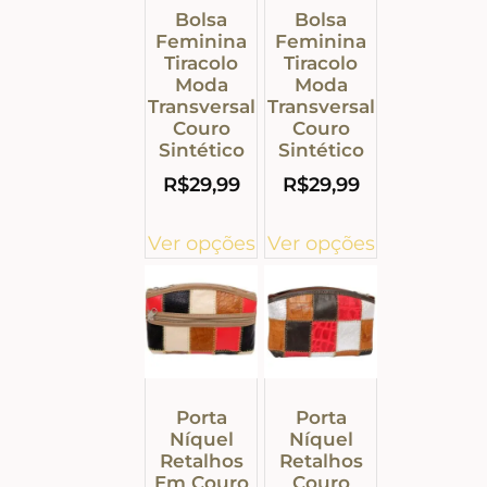
Bolsa
Bolsa
Feminina
Feminina
Tiracolo
Tiracolo
Moda
Moda
Transversal
Transversal
Couro
Couro
Sintético
Sintético
R$
29,99
R$
29,99
Ver opções
Ver opções
Porta
Porta
Níquel
Níquel
Retalhos
Retalhos
Em Couro
Couro