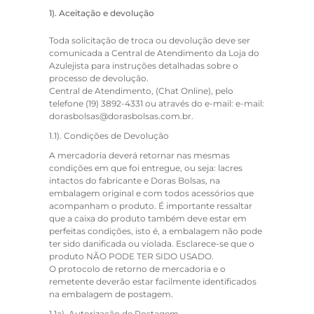
1).
Aceitação e devolução
Toda solicitação de troca ou devolução deve ser
comunicada a Central de Atendimento da Loja do
Azulejista para instruções detalhadas sobre o
processo de devolução.
Central de Atendimento, (Chat Online), pelo
telefone (19) 3892-4331 ou através do e-mail: e-mail:
dorasbolsas@dorasbolsas.com.br.
1.1).
Condições de Devolução
A mercadoria deverá retornar nas mesmas
condições em que foi entregue, ou seja: lacres
intactos do fabricante e Doras Bolsas, na
embalagem original e com todos acessórios que
acompanham o produto. É importante ressaltar
que a caixa do produto também deve estar em
perfeitas condições, isto é, a embalagem não pode
ter sido danificada ou violada. Esclarece-se que o
produto NÃO PODE TER SIDO USADO.
O protocolo de retorno de mercadoria e o
remetente deverão estar facilmente identificados
na embalagem de postagem.
1.1a).
Autorização de Postagem