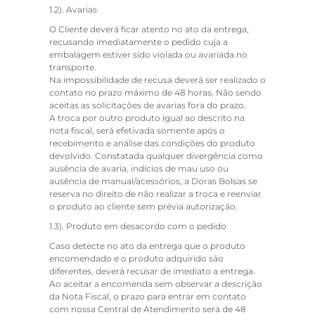
1.2).
Avarias
O Cliente deverá ficar atento no ato da entrega,
recusando imediatamente o pedido cuja a
embalagem estiver sido violada ou avariada no
transporte.
Na impossibilidade de recusa deverá ser realizado o
contato no prazo máximo de 48 horas. Não sendo
aceitas as solicitações de avarias fora do prazo.
A troca por outro produto igual ao descrito na
nota fiscal, será efetivada somente após o
recebimento e análise das condições do produto
devolvido. Constatada qualquer divergência como
ausência de avaria, indícios de mau uso ou
ausência de manual/acessórios, a Doras Bolsas se
reserva no direito de não realizar a troca e reenviar
o produto ao cliente sem prévia autorização.
1.3).
Produto em desacordo com o pedido
Caso detecte no ato da entrega que o produto
encomendado e o produto adquirido são
diferentes, deverá recusar de imediato a entrega.
Ao aceitar a encomenda sem observar a descrição
da Nota Fiscal, o prazo para entrar em contato
com nossa Central de Atendimento será de 48