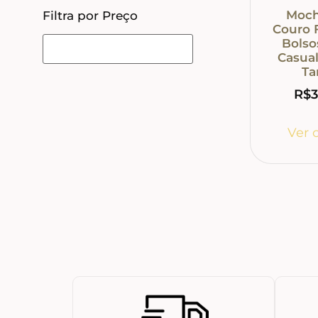
Moch
Filtra por Preço
Couro 
Bolso
Casua
T
R$
3
Ver 