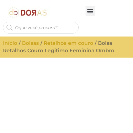
Início
/
Bolsas
/
Retalhos em couro
/ Bolsa
Retalhos Couro Legitimo Feminina Ombro