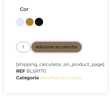
Cor
Colorido
Marrom
Preto
Adicionar ao carrinho
[shipping_calculator_on_product_page]
REF
BLSR170
Categoria
Retalhos em couro