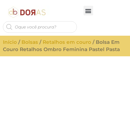
Início
/
Bolsas
/
Retalhos em couro
/ Bolsa Em
Couro Retalhos Ombro Feminina Pastel Pasta