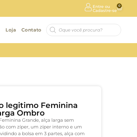
0
Entre ou
Cadastre-se
a
Loja
Contato
o legitimo Feminina
Larga Ombro
Feminina Grande, alça larga sem
ão com zíper, um zíper interno e um
ividindo a bolsa em 3 partes, alça com