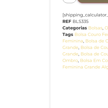
[shipping_calculato
REF
BLS335
Categorias
Bolsas
,
O
Tags
Bolsa Couro F
Feminina
,
Bolsa de 
Grande
,
Bolsa de Co
Grande
,
Bolsa de Co
Ombro
,
Bolsa Em Co
Feminina Grande Al