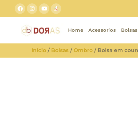
Home
Acessorios
Bolsas
Início
/
Bolsas
/
Ombro
/ Bolsa em cour