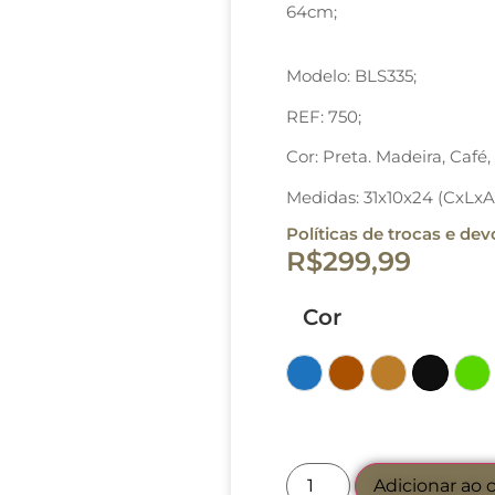
64cm;
Modelo: BLS335;
REF: 750;
Cor: Preta. Madeira, Café
Medidas: 31x10x24 (CxLxA
Políticas de trocas e de
R$
299,99
Cor
Azul
Café
Marrom
Preto
Ve
Adicionar ao 