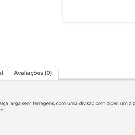
al
Avaliações (0)
lça larga sem ferragens, com uma divisão com zíper, um zíp
m;