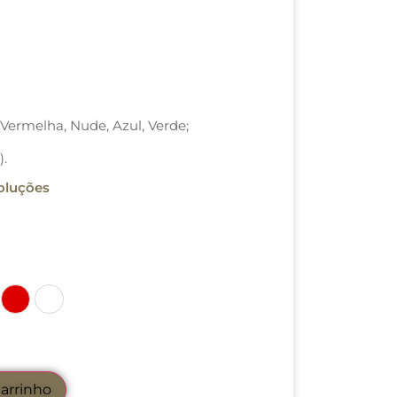
, Vermelha, Nude, Azul, Verde;
).
voluções
rde
Vermelha
Off-White
carrinho