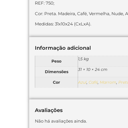
REF: 750;
Cor: Preta. Madeira, Café, Vermelha, Nude, A
Medidas: 31x10x24 (CxLxA).
Informação adicional
1,5 kg
Peso
31 × 10 × 24 cm
Dimensões
Cor
Azul
,
Café
,
Marrom
,
Pret
Avaliações
Não há avaliações ainda.